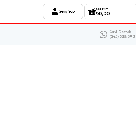
Sepetim
Giriş Yap
₺
0,00
Canlı Destek
(545) 538 59 2