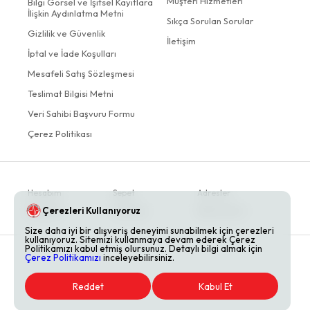
Müşteri Hizmetleri
Bilgi Görsel ve İşitsel Kayıtlara
İlişkin Aydınlatma Metni
Sıkça Sorulan Sorular
Gizlilik ve Güvenlik
İletişim
İptal ve İade Koşulları
Mesafeli Satış Sözleşmesi
Teslimat Bilgisi Metni
Veri Sahibi Başvuru Formu
Çerez Politikası
Hesabım
Sepet
Adresler
Çerezleri Kullanıyoruz
Siparişler
Favoriler
Bildirimlerim
Size daha iyi bir alışveriş deneyimi sunabilmek için çerezleri
kullanıyoruz. Sitemizi kullanmaya devam ederek Çerez
Politikamızı kabul etmiş olursunuz. Detaylı bilgi almak için
Çerez Politikamızı
inceleyebilirsiniz.
Reddet
Kabul Et