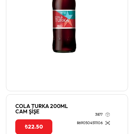
COLA TURKA 200ML
CAM ŞİŞE
3877
8690504511106
₺
22.50