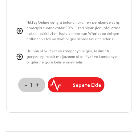
Niktaş Online satışta bulunan ürünleri perakende satış
amacıyla sunmaktadır. 1 Koli üzeri siparişleri iptal etme
hakkını saklı tutar. Toplu alımlar için Whatsapp iletişim
hattından stok ve fiyat bilgisi alınmasını rica ederiz.
Ürünün stok, fiyat ve kampanya bilgisi, teslimatı
gerçekleştirecek mağazanın stok, fiyat ve kampanya
bilgilerine göre belirlenmektedir.
-
+
1
Sepete Ekle