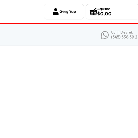
Sepetim
Giriş Yap
₺
0,00
Canlı Destek
(545) 538 59 2