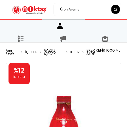
Ana
GAZSIZ
EKER KEFİR 1000 ML
İÇECEK
KEFİR
Sayfa
İÇECEK
SADE
%
12
İNDİRİM