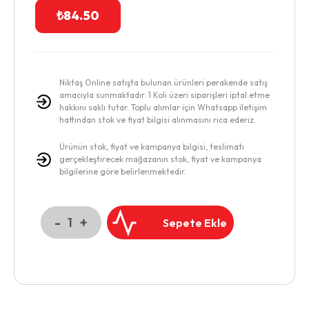
₺
84.50
Niktaş Online satışta bulunan ürünleri perakende satış
amacıyla sunmaktadır. 1 Koli üzeri siparişleri iptal etme
hakkını saklı tutar. Toplu alımlar için Whatsapp iletişim
hattından stok ve fiyat bilgisi alınmasını rica ederiz.
Ürünün stok, fiyat ve kampanya bilgisi, teslimatı
gerçekleştirecek mağazanın stok, fiyat ve kampanya
bilgilerine göre belirlenmektedir.
-
+
1
Sepete Ekle