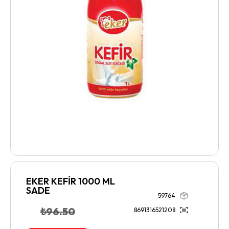
EKER KEFİR 1000 ML
SADE
59764
₺
96.50
8691316521208