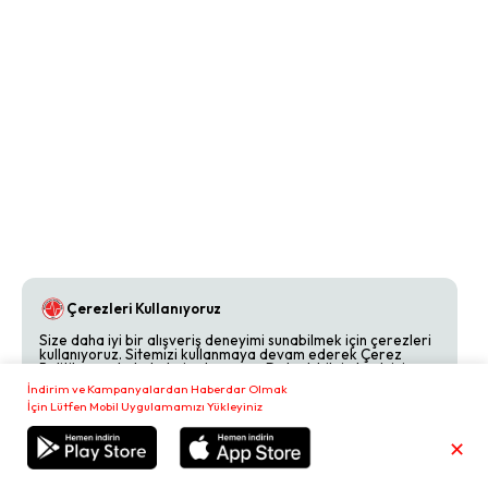
Çerezleri Kullanıyoruz
Size daha iyi bir alışveriş deneyimi sunabilmek için çerezleri
kullanıyoruz. Sitemizi kullanmaya devam ederek Çerez
Politikamızı kabul etmiş olursunuz. Detaylı bilgi almak için
Çerez Politikamızı
inceleyebilirsiniz.
İndirim ve Kampanyalardan Haberdar Olmak
İçin Lütfen Mobil Uygulamamızı Yükleyiniz
Reddet
Kabul Et
✕
Sepetim
₺
0,00