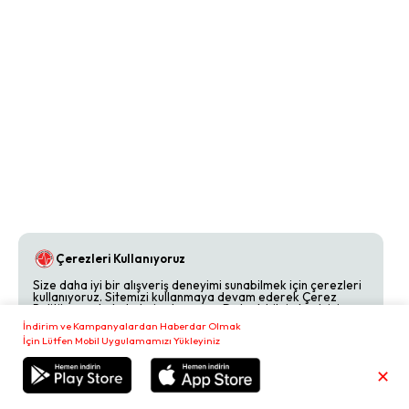
Çerezleri Kullanıyoruz
Size daha iyi bir alışveriş deneyimi sunabilmek için çerezleri
kullanıyoruz. Sitemizi kullanmaya devam ederek Çerez
Politikamızı kabul etmiş olursunuz. Detaylı bilgi almak için
Çerez Politikamızı
inceleyebilirsiniz.
İndirim ve Kampanyalardan Haberdar Olmak
İçin Lütfen Mobil Uygulamamızı Yükleyiniz
Reddet
Kabul Et
✕
Sepetim
₺
0,00