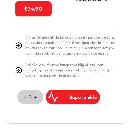
₺
74.90
Niktaş Online satışta bulunan ürünleri perakende satış
amacıyla sunmaktadır. 1 Koli üzeri siparişleri iptal etme
hakkını saklı tutar. Toplu alımlar için Whatsapp iletişim
hattından stok ve fiyat bilgisi alınmasını rica ederiz.
Ürünün stok, fiyat ve kampanya bilgisi, teslimatı
gerçekleştirecek mağazanın stok, fiyat ve kampanya
bilgilerine göre belirlenmektedir.
-
+
1
Sepete Ekle