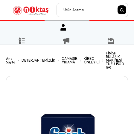
FİNİSH
BULAŞIK
Ana
ÇAMAŞIR
KİREÇ
DETERJAN,TEMİZLİK
MAKİNESİ
Sayfa
YIKAMA
ÖNLEYİCİ
TUZU 1500
GR