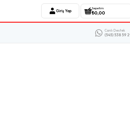
Sepetim
Giriş Yap
₺
0,00
Canlı Destek
(545) 538 59 2