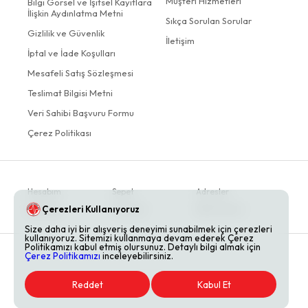
Müşteri Hizmetleri
Bilgi Görsel ve İşitsel Kayıtlara
İlişkin Aydınlatma Metni
Sıkça Sorulan Sorular
Gizlilik ve Güvenlik
İletişim
İptal ve İade Koşulları
Mesafeli Satış Sözleşmesi
Teslimat Bilgisi Metni
Veri Sahibi Başvuru Formu
Çerez Politikası
Hesabım
Sepet
Adresler
Çerezleri Kullanıyoruz
Siparişler
Favoriler
Bildirimlerim
Size daha iyi bir alışveriş deneyimi sunabilmek için çerezleri
kullanıyoruz. Sitemizi kullanmaya devam ederek Çerez
Politikamızı kabul etmiş olursunuz. Detaylı bilgi almak için
Çerez Politikamızı
inceleyebilirsiniz.
Reddet
Kabul Et