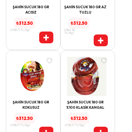
ŞAHİN SUCUK 180 GR
ŞAHİN SUCUK 180 GR AZ
ACISIZ
TUZLU
₺
312.50
₺
312.50
(
1736.11
TL/Kg
)
(
1562.50
+
TL/Kg
)
+
ŞAHİN SUCUK 180 GR
ŞAHİN SUCUK 180 GR
KOKUSUZ
%100 KLASİK KANGAL
₺
312.50
₺
312.50
(
1736.11
TL/Kg
)
(
1736.11
TL/Kg
)