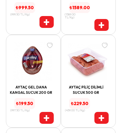
₺
999.50
₺
1589.00
(
999.50
TL/Kg
)
(
1589.00
+
TL/Kg
)
+
AYTAÇ GEL.DANA
AYTAÇ PİLİÇ DİLİMLİ
KANGAL SUCUK 200 GR
SUCUK 500 GR
₺
199.50
₺
229.50
(
997.50
TL/Kg
)
(
459.00
TL/Kg
)
+
+