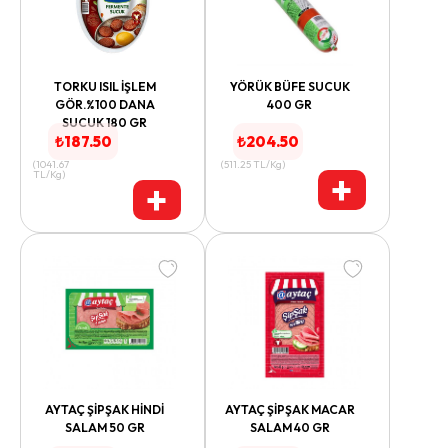
TORKU ISIL İŞLEM
YÖRÜK BÜFE SUCUK
GÖR.%100 DANA
400 GR
SUCUK 180 GR
₺
187.50
₺
204.50
(
1041.67
(
511.25
TL/Kg
)
+
TL/Kg
)
+
AYTAÇ ŞİPŞAK HİNDİ
AYTAÇ ŞİPŞAK MACAR
SALAM 50 GR
SALAM 40 GR