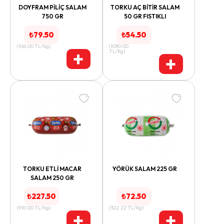
DOYFRAM PİLİÇ SALAM
TORKU AÇ BİTİR SALAM
750 GR
50 GR FISTIKLI
₺
79.50
₺
54.50
(
106.00
TL/Kg
)
(
1090.00
+
TL/Kg
)
+
TORKU ETLİ MACAR
YÖRÜK SALAM 225 GR
SALAM 250 GR
₺
227.50
₺
72.50
(
910.00
TL/Kg
)
(
322.22
TL/Kg
)
+
+