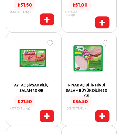
₺
31.50
₺
51.00
(
630.00
TL/Kg
)
(
1275.00
+
TL/Kg
)
+
AYTAÇ ŞİPŞAK PİLİÇ
PINAR AÇ BİTİR HİNDİ
SALAM 40 GR
SALAM BÜYÜK DİLİM 60
GR
₺
21.50
₺
36.50
(
537.50
TL/Kg
)
(
608.33
TL/Kg
)
+
+