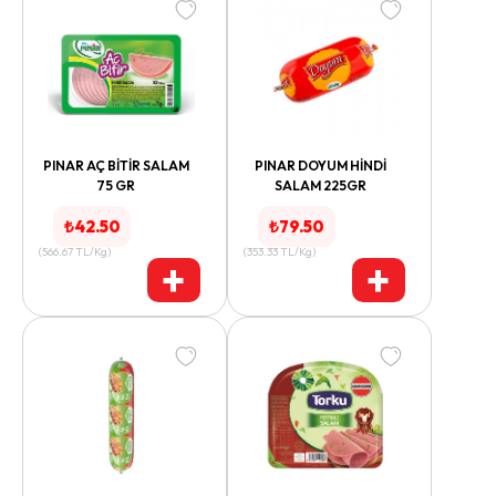
PINAR AÇ BİTİR SALAM
PINAR DOYUM HİNDİ
75 GR
SALAM 225GR
₺
42.50
₺
79.50
(
566.67
TL/Kg
)
(
353.33
TL/Kg
)
+
+