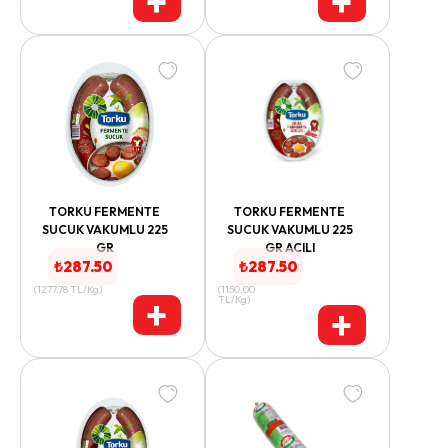
+
+
TORKU FERMENTE
TORKU FERMENTE
SUCUK VAKUMLU 225
SUCUK VAKUMLU 225
GR
GR ACILI
₺
287.50
₺
287.50
(
1277.78
TL/Kg
)
(
1150.00
+
TL/Kg
)
+