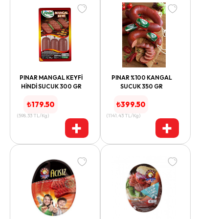
PINAR MANGAL KEYFİ
PINAR %100 KANGAL
HİNDİ SUCUK 300 GR
SUCUK 350 GR
₺
179.50
₺
399.50
(
598.33
TL/Kg
)
(
1141.43
TL/Kg
)
+
+