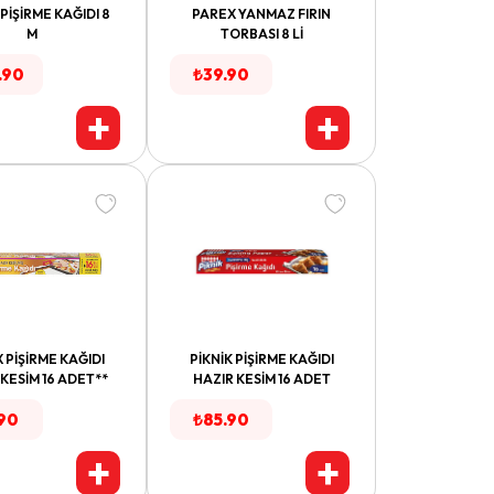
PİŞİRME KAĞIDI 8
PAREX YANMAZ FIRIN
M
TORBASI 8 Lİ
.90
₺
39.90
+
+
 PİŞİRME KAĞIDI
PİKNİK PİŞİRME KAĞIDI
KESİM 16 ADET**
HAZIR KESİM 16 ADET
.90
₺
85.90
+
+