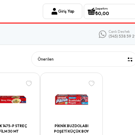
Sepetim
Giriş Yap
₺
0,00
Canlı Destek
(545) 538 59 2
İK 1475-P STREÇ
PİKNİK BUZDOLABI
FİLM 30 MT
POŞETİ KÜÇÜK BOY