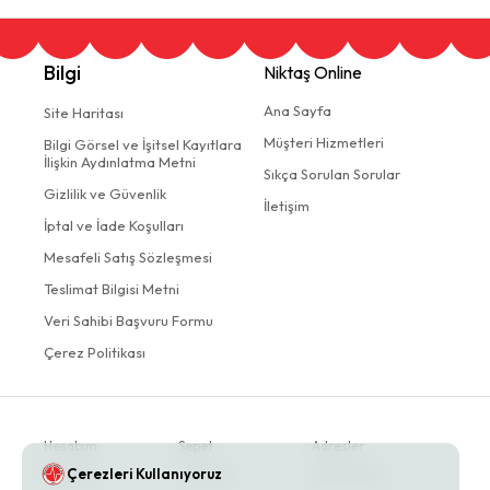
Bilgi
Niktaş Online
Ana Sayfa
Site Haritası
Müşteri Hizmetleri
Bilgi Görsel ve İşitsel Kayıtlara
İlişkin Aydınlatma Metni
Sıkça Sorulan Sorular
Gizlilik ve Güvenlik
İletişim
İptal ve İade Koşulları
Mesafeli Satış Sözleşmesi
Teslimat Bilgisi Metni
Veri Sahibi Başvuru Formu
Çerez Politikası
Hesabım
Sepet
Adresler
Çerezleri Kullanıyoruz
Siparişler
Favoriler
Bildirimlerim