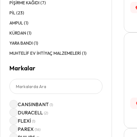
PİŞİRME KAĞIDI
(
7
)
PİL
(
23
)
AMPUL
(
1
)
KÜRDAN
(
1
)
YARA BANDI
(
1
)
MUHTELİF EV İHTİYAÇ MALZEMELERİ
(
1
)
Markalar
CANSINBANT
(
1
)
DURACELL
(
2
)
FLEXİ
(
1
)
PAREX
(
16
)