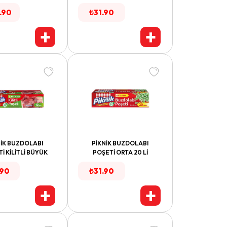
.90
₺
31.90
+
+
NİK BUZDOLABI
PİKNİK BUZDOLABI
İ KİLİTLİ BÜYÜK
POŞETİ ORTA 20 Lİ
.90
₺
31.90
+
+