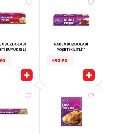
EX BUZDOLABI
PAREX BUZDOLABI
Tİ BÜYÜK 15 Lİ
POŞETİ KİLİTLİ**
.90
₺
92.90
+
+