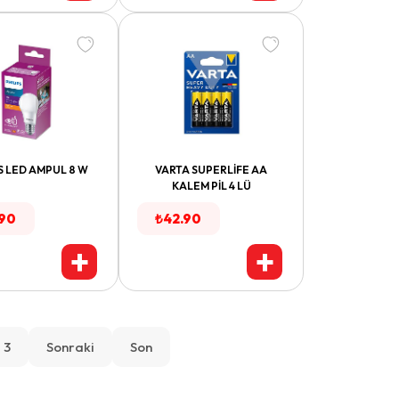
S LED AMPUL 8 W
VARTA SUPERLİFE AA
KALEM PİL 4 LÜ
.90
₺
42.90
+
+
3
Sonraki
Son