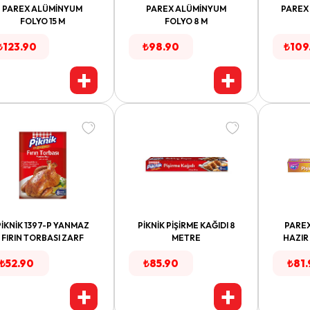
PAREX ALÜMİNYUM
PAREX ALÜMİNYUM
PAREX 
FOLYO 15 M
FOLYO 8 M
₺
123.90
₺
98.90
₺
109
+
+
PİKNİK 1397-P YANMAZ
PİKNİK PİŞİRME KAĞIDI 8
PAREX
FIRIN TORBASI ZARF
METRE
HAZIR 
₺
52.90
₺
85.90
₺
81
+
+