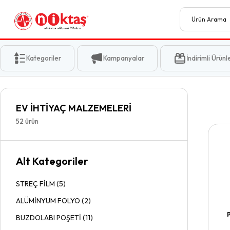
Kategoriler
Kampanyalar
İndirimli Ürünl
EV İHTİYAÇ MALZEMELERİ
52
ürün
Alt Kategoriler
STREÇ FİLM
(
5
)
ALÜMİNYUM FOLYO
(
2
)
BUZDOLABI POŞETİ
(
11
)