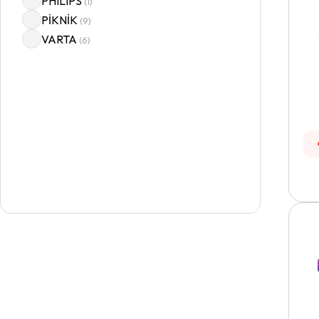
PHILIPS
(
1
)
PİKNİK
(
9
)
VARTA
(
6
)