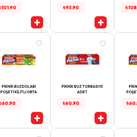
₺
101.90
₺
93.90
₺
108
+
+
PİKNİK BUZDOLABI
PİKNİK BUZ TORBASI 10
PİK
POŞETİ KİLİTLİ ORTA
ADET
POŞET
₺
60.90
₺
60.90
₺
60
+
+