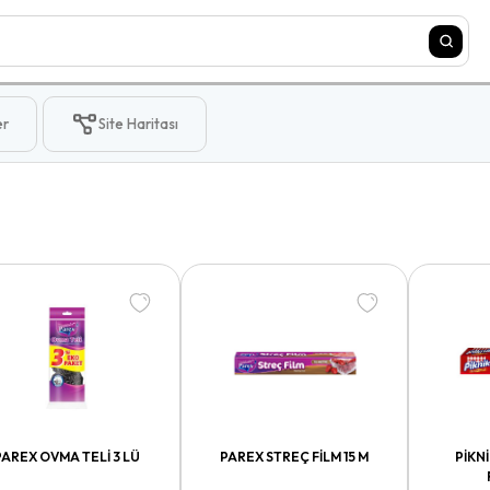
er
Site Haritası
PAREX OVMA TELİ 3 LÜ
PAREX STREÇ FİLM 15 M
PİKN