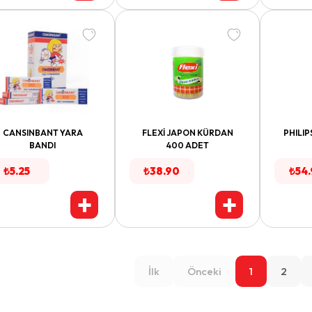
CANSINBANT YARA
FLEXİ JAPON KÜRDAN
PHILIP
BANDI
400 ADET
₺
5.25
₺
38.90
₺
54
+
+
İlk
Önceki
1
2