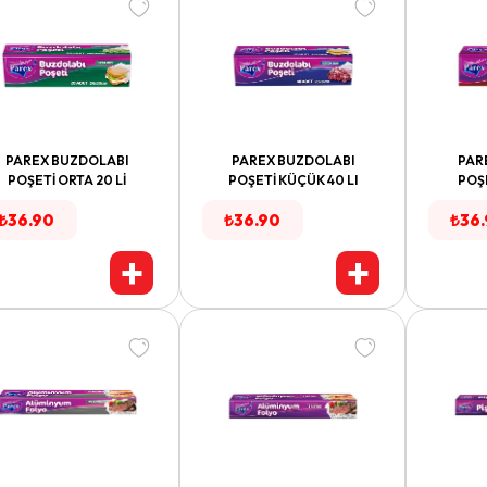
PAREX BUZDOLABI
PAREX BUZDOLABI
PAR
POŞETİ ORTA 20 Lİ
POŞETİ KÜÇÜK 40 LI
POŞE
₺
36.90
₺
36.90
₺
36
+
+