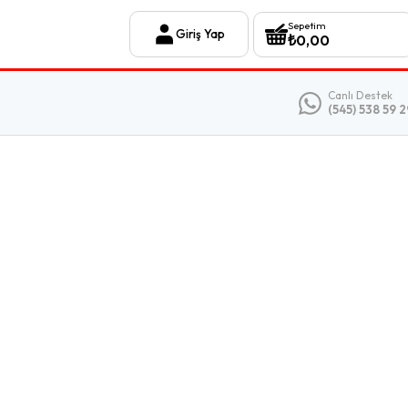
Sepetim
Giriş Yap
₺
0,00
Canlı Destek
(545) 538 59 2