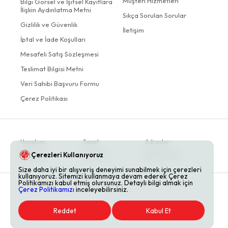
Müşteri Hizmetleri
Bilgi Görsel ve İşitsel Kayıtlara
İlişkin Aydınlatma Metni
Sıkça Sorulan Sorular
Gizlilik ve Güvenlik
İletişim
İptal ve İade Koşulları
Mesafeli Satış Sözleşmesi
Teslimat Bilgisi Metni
Veri Sahibi Başvuru Formu
Çerez Politikası
Hesabım
Sepet
Adresler
Çerezleri Kullanıyoruz
Siparişler
Favoriler
Bildirimlerim
Size daha iyi bir alışveriş deneyimi sunabilmek için çerezleri
kullanıyoruz. Sitemizi kullanmaya devam ederek Çerez
Politikamızı kabul etmiş olursunuz. Detaylı bilgi almak için
Çerez Politikamızı
inceleyebilirsiniz.
Reddet
Kabul Et