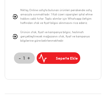
Niktaş Online satışta bulunan ürünleri perakende satış
amacıyla sunmaktadır. 1 Koli üzeri siparişleri iptal etme
hakkını saklı tutar. Toplu alımlar için Whatsapp iletişim
hattından stok ve fiyat bilgisi alınmasını rica ederiz.
Ürünün stok, fiyat ve kampanya bilgisi, teslimatı
gerçekleştirecek mağazanın stok, fiyat ve kampanya
bilgilerine göre belirlenmektedir.
-
+
1
Sepete Ekle