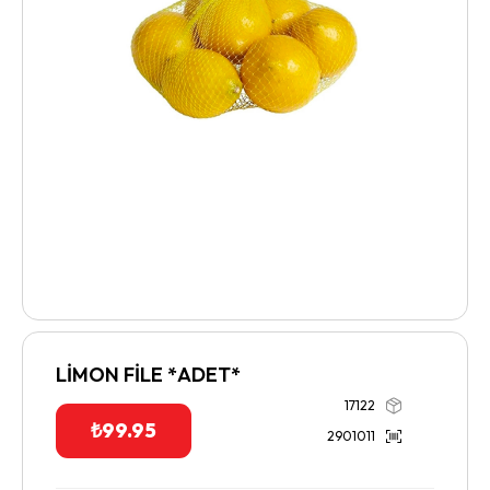
LİMON FİLE *ADET*
17122
₺
99.95
2901011