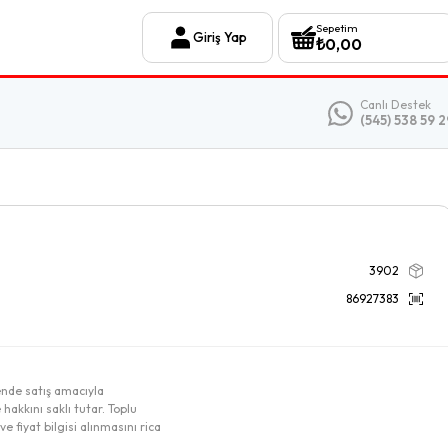
Sepetim
Giriş Yap
₺
0,00
Canlı Destek
(545) 538 59 2
3902
86927383
ende satış amacıyla
 hakkını saklı tutar. Toplu
e fiyat bilgisi alınmasını rica