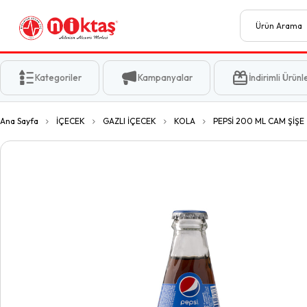
Kategoriler
Kampanyalar
İndirimli Ürünl
Ana Sayfa
İÇECEK
GAZLI İÇECEK
KOLA
PEPSİ 200 ML CAM ŞİŞE