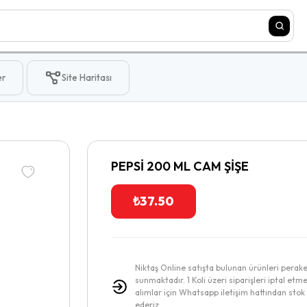
er
Site Haritası
PEPSİ 200 ML CAM ŞİŞE
₺
37.50
Niktaş Online satışta bulunan ürünleri perak
sunmaktadır. 1 Koli üzeri siparişleri iptal etme
alımlar için Whatsapp iletişim hattından stok v
ederiz.