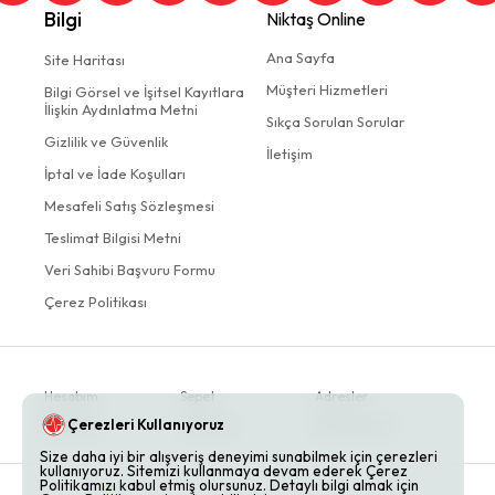
Bilgi
Niktaş Online
Ana Sayfa
Site Haritası
Müşteri Hizmetleri
Bilgi Görsel ve İşitsel Kayıtlara
İlişkin Aydınlatma Metni
Sıkça Sorulan Sorular
Gizlilik ve Güvenlik
İletişim
İptal ve İade Koşulları
Mesafeli Satış Sözleşmesi
Teslimat Bilgisi Metni
Veri Sahibi Başvuru Formu
Çerez Politikası
Hesabım
Sepet
Adresler
Çerezleri Kullanıyoruz
Siparişler
Favoriler
Bildirimlerim
Size daha iyi bir alışveriş deneyimi sunabilmek için çerezleri
kullanıyoruz. Sitemizi kullanmaya devam ederek Çerez
Politikamızı kabul etmiş olursunuz. Detaylı bilgi almak için