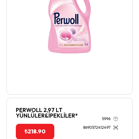
PERWOLL 2,97 LT
YÜNLÜLER&İPEKLİLER*
5996
8690572412497
₺
218.90