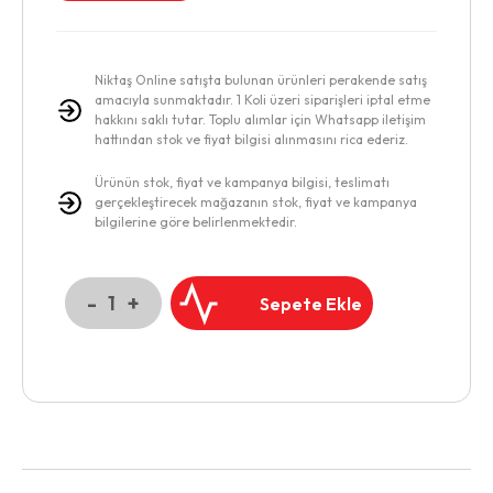
Niktaş Online satışta bulunan ürünleri perakende satış
amacıyla sunmaktadır. 1 Koli üzeri siparişleri iptal etme
hakkını saklı tutar. Toplu alımlar için Whatsapp iletişim
hattından stok ve fiyat bilgisi alınmasını rica ederiz.
Ürünün stok, fiyat ve kampanya bilgisi, teslimatı
gerçekleştirecek mağazanın stok, fiyat ve kampanya
bilgilerine göre belirlenmektedir.
-
+
1
Sepete Ekle