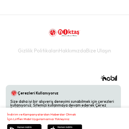
Gizlilik Politikaları
Hakkımızda
Bize Ulaşın
Çerezleri Kullanıyoruz
Size daha iyi bir alışveriş deneyimi sunabilmek için çerezleri
kullanıyoruz. Sitemizi kullanmaya devam ederek Çerez
Politikamızı kabul etmiş olursunuz. Detaylı bilgi almak için
Çerez Politikamızı
inceleyebilirsiniz.
İndirim ve Kampanyalardan Haberdar Olmak
İçin Lütfen Mobil Uygulamamızı Yükleyiniz
Reddet
Kabul Et