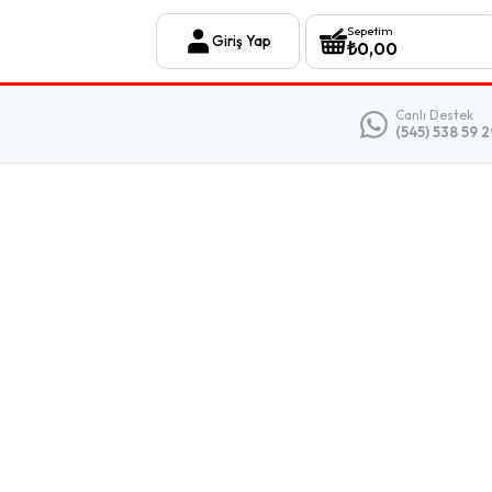
Sepetim
Giriş Yap
₺
0,00
Canlı Destek
(545) 538 59 2