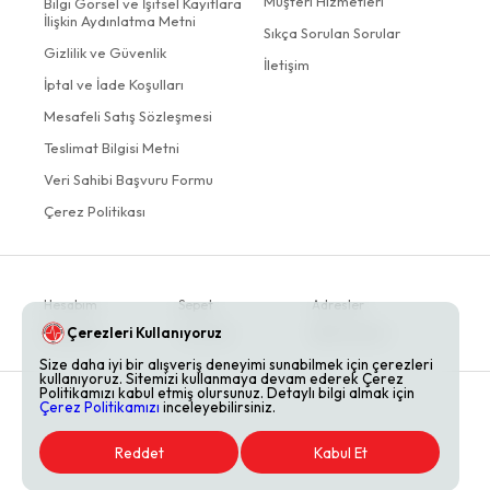
Müşteri Hizmetleri
Bilgi Görsel ve İşitsel Kayıtlara
İlişkin Aydınlatma Metni
Sıkça Sorulan Sorular
Gizlilik ve Güvenlik
İletişim
İptal ve İade Koşulları
Mesafeli Satış Sözleşmesi
Teslimat Bilgisi Metni
Veri Sahibi Başvuru Formu
Çerez Politikası
Hesabım
Sepet
Adresler
Çerezleri Kullanıyoruz
Siparişler
Favoriler
Bildirimlerim
Size daha iyi bir alışveriş deneyimi sunabilmek için çerezleri
kullanıyoruz. Sitemizi kullanmaya devam ederek Çerez
Politikamızı kabul etmiş olursunuz. Detaylı bilgi almak için
Çerez Politikamızı
inceleyebilirsiniz.
Reddet
Kabul Et