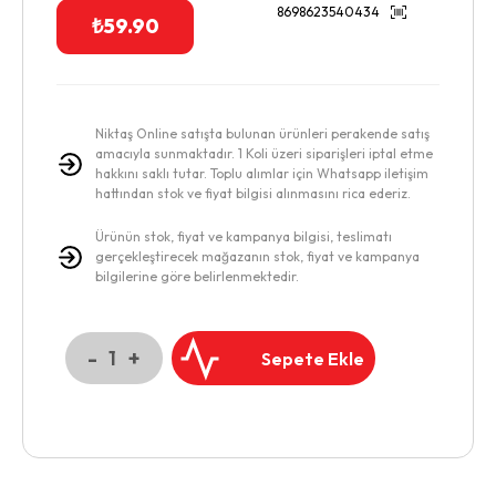
8698623540434
₺
59.90
Niktaş Online satışta bulunan ürünleri perakende satış
amacıyla sunmaktadır. 1 Koli üzeri siparişleri iptal etme
hakkını saklı tutar. Toplu alımlar için Whatsapp iletişim
hattından stok ve fiyat bilgisi alınmasını rica ederiz.
Ürünün stok, fiyat ve kampanya bilgisi, teslimatı
gerçekleştirecek mağazanın stok, fiyat ve kampanya
bilgilerine göre belirlenmektedir.
-
+
1
Sepete Ekle