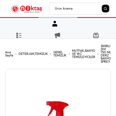
SİHİRLİ
SIVI
MUTFAK,BANYO
Ana
GENEL
750 ML
DETERJAN,TEMİZLİK
VE WC
Sayfa
TEMİZLİK
DERZ
TEMİZLEYİCİLER
BANYO
SPREY