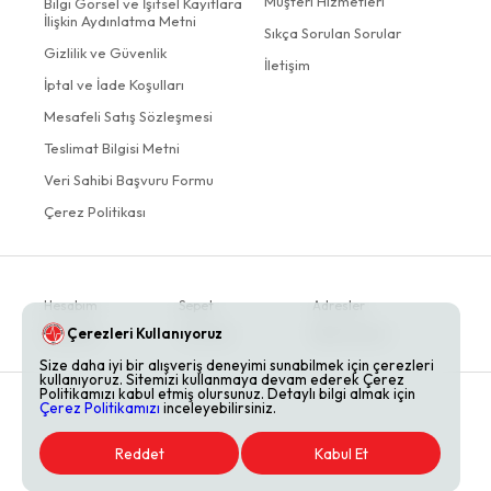
Müşteri Hizmetleri
Bilgi Görsel ve İşitsel Kayıtlara
İlişkin Aydınlatma Metni
Sıkça Sorulan Sorular
Gizlilik ve Güvenlik
İletişim
İptal ve İade Koşulları
Mesafeli Satış Sözleşmesi
Teslimat Bilgisi Metni
Veri Sahibi Başvuru Formu
Çerez Politikası
Hesabım
Sepet
Adresler
Çerezleri Kullanıyoruz
Siparişler
Favoriler
Bildirimlerim
Size daha iyi bir alışveriş deneyimi sunabilmek için çerezleri
kullanıyoruz. Sitemizi kullanmaya devam ederek Çerez
Politikamızı kabul etmiş olursunuz. Detaylı bilgi almak için
Çerez Politikamızı
inceleyebilirsiniz.
Reddet
Kabul Et