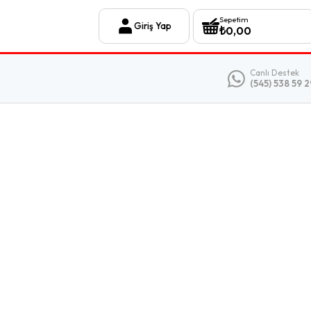
Sepetim
Giriş Yap
₺
0,00
Canlı Destek
(545) 538 59 2