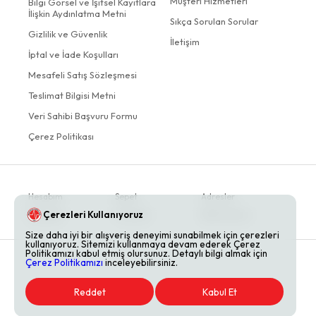
Müşteri Hizmetleri
Bilgi Görsel ve İşitsel Kayıtlara
İlişkin Aydınlatma Metni
Sıkça Sorulan Sorular
Gizlilik ve Güvenlik
İletişim
İptal ve İade Koşulları
Mesafeli Satış Sözleşmesi
Teslimat Bilgisi Metni
Veri Sahibi Başvuru Formu
Çerez Politikası
Hesabım
Sepet
Adresler
Çerezleri Kullanıyoruz
Siparişler
Favoriler
Bildirimlerim
Size daha iyi bir alışveriş deneyimi sunabilmek için çerezleri
kullanıyoruz. Sitemizi kullanmaya devam ederek Çerez
Politikamızı kabul etmiş olursunuz. Detaylı bilgi almak için
Çerez Politikamızı
inceleyebilirsiniz.
Reddet
Kabul Et