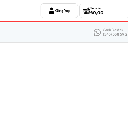
Sepetim
Giriş Yap
₺
0,00
Canlı Destek
(545) 538 59 2