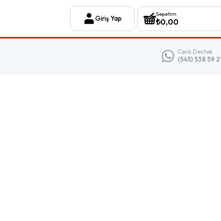
Sepetim
Giriş Yap
₺
0,00
Canlı Destek
(545) 538 59 2