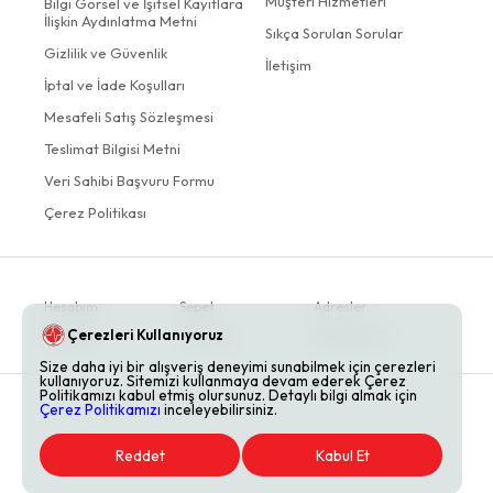
Müşteri Hizmetleri
Bilgi Görsel ve İşitsel Kayıtlara
İlişkin Aydınlatma Metni
Sıkça Sorulan Sorular
Gizlilik ve Güvenlik
İletişim
İptal ve İade Koşulları
Mesafeli Satış Sözleşmesi
Teslimat Bilgisi Metni
Veri Sahibi Başvuru Formu
Çerez Politikası
Hesabım
Sepet
Adresler
Çerezleri Kullanıyoruz
Siparişler
Favoriler
Bildirimlerim
Size daha iyi bir alışveriş deneyimi sunabilmek için çerezleri
kullanıyoruz. Sitemizi kullanmaya devam ederek Çerez
Politikamızı kabul etmiş olursunuz. Detaylı bilgi almak için
Çerez Politikamızı
inceleyebilirsiniz.
Reddet
Kabul Et