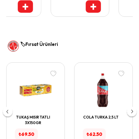
+
+
🏷️Fırsat Ürünleri
TUKAŞ MISIR TATLI
COLA TURKA 2,5 LT
3X150GR
₺
69.50
₺
62.50