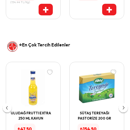
(
154.44
TL/Kg
)
+
+
⭐En Çok Tercih Edilenler
ULUDAĞ FRUTTI EXTRA
SÜTAŞ TEREYAĞI
250 ML KAVUN
PASTORİZE 200 GR
₺
47.50
₺
154.50