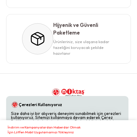
Hijyenik ve Güvenli
Paketleme
Ürünleriniz, size ulaşana kadar
tazeliğini koruyacak şekilde
hazırlanır
Çerezleri Kullanıyoruz
Gizlilik Politikaları
Hakkımızda
Bize Ulaşın
Size daha iyi bir alışveriş deneyimi sunabilmek için çerezleri
kullanıyoruz. Sitemizi kullanmaya devam ederek Çerez
Politikamızı kabul etmiş olursunuz. Detaylı bilgi almak için
Çerez Politikamızı
inceleyebilirsiniz.
İndirim ve Kampanyalardan Haberdar Olmak
İçin Lütfen Mobil Uygulamamızı Yükleyiniz