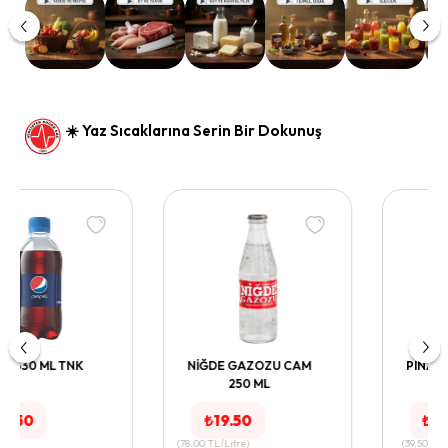
☀️ Yaz Sıcaklarına Serin Bir Dokunuş
NİĞDE GAZOZU CAM
PINAR LİMONATA 1 LT
250 ML
₺
19.50
₺
39.50
(
78.00
TL/Litre
)
(
39.50
TL/Kg
)