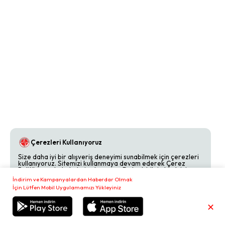
Çerezleri Kullanıyoruz
Size daha iyi bir alışveriş deneyimi sunabilmek için çerezleri
kullanıyoruz. Sitemizi kullanmaya devam ederek Çerez
Politikamızı kabul etmiş olursunuz. Detaylı bilgi almak için
Çerez Politikamızı
inceleyebilirsiniz.
İndirim ve Kampanyalardan Haberdar Olmak
İçin Lütfen Mobil Uygulamamızı Yükleyiniz
Reddet
Kabul Et
✕
Sepetim
₺
0,00